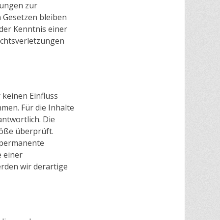
tungen zur
 Gesetzen bleiben
der Kenntnis einer
echtsverletzungen
 keinen Einfluss
men. Für die Inhalte
antwortlich. Die
öße überprüft.
e permanente
e einer
rden wir derartige