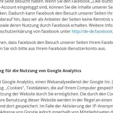
re Seite besucht haben. Wenn Sie den Facebook „Like-Butt
-Account eingeloggt sind, können Sie die Inhalte unserer Se
inken. Dadurch kann Facebook den Besuch unserer Seiten I
arauf hin, dass wir als Anbieter der Seiten keine Kenntnis 
sowie deren Nutzung durch Facebook erhalten. Weitere Inf
enschutzerklärung von facebook unter
http://de-de.facebook
hen, dass Facebook den Besuch unserer Seiten Ihrem Face
n Sie sich bitte aus Ihrem Facebook-Benutzerkonto aus.
g für die Nutzung von Google Analytics
 Google Analytics, einen Webanalysedienst der Google Inc. 
og. „Cookies“, Textdateien, die auf Ihrem Computer gespeic
tzung der Website durch Sie ermöglichen. Die durch den C
re Benutzung dieser Website werden in der Regel an einen 
d dort gespeichert. Im Falle der Aktivierung der IP-Anonym
-Adresse von Google jedoch innerhalb von Mitgliedstaaten 