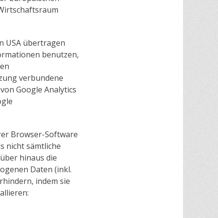
Wirtschaftsraum
den USA übertragen
formationen benutzen,
ten
tzung verbundene
von Google Analytics
ogle
hrer Browser-Software
s nicht sämtliche
über hinaus die
ogenen Daten (inkl.
rhindern, indem sie
llieren: