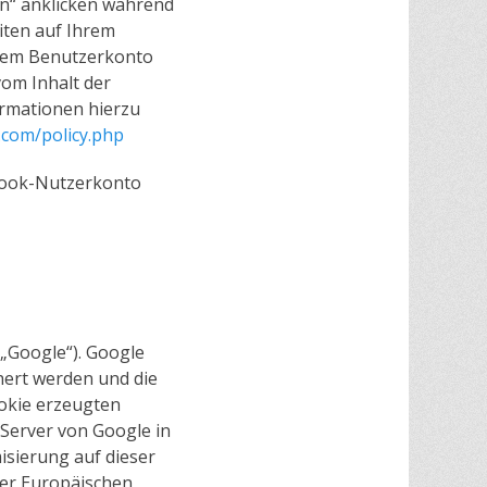
on“ anklicken während
iten auf Ihrem
hrem Benutzerkonto
vom Inhalt der
ormationen hierzu
.com/policy.php
book-Nutzerkonto
(„Google“). Google
hert werden und die
ookie erzeugten
Server von Google in
isierung auf dieser
der Europäischen