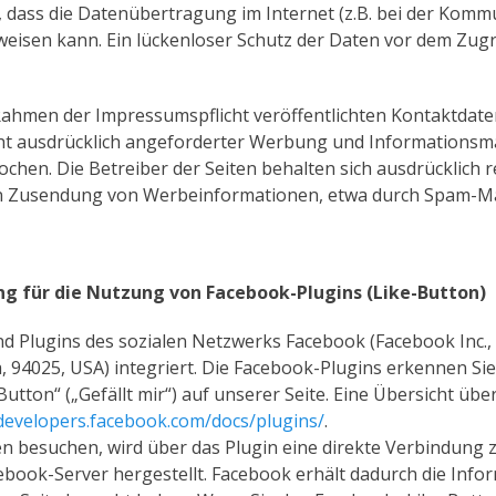
, dass die Datenübertragung im Internet (z.B. bei der Komm
eisen kann. Ein lückenloser Schutz der Daten vor dem Zugrif
ahmen der Impressumspflicht veröffentlichten Kontaktdaten
t ausdrücklich angeforderter Werbung und Informationsmat
chen. Die Betreiber der Seiten behalten sich ausdrücklich re
en Zusendung von Werbeinformationen, etwa durch Spam-Mai
g für die Nutzung von Facebook-Plugins (Like-Button)
nd Plugins des sozialen Netzwerks Facebook (Facebook Inc.,
a, 94025, USA) integriert. Die Facebook-Plugins erkennen S
utton“ („Gefällt mir“) auf unserer Seite. Eine Übersicht übe
/developers.facebook.com/docs/plugins/
.
n besuchen, wird über das Plugin eine direkte Verbindung 
ook-Server hergestellt. Facebook erhält dadurch die Inform