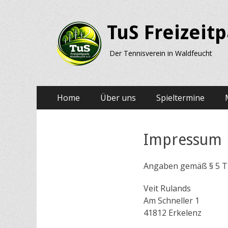
TuS Freizeit
Der Tennisverein in Waldfeucht
Primäres
Springe
Home
Über uns
Spieltermine
zum
Menü
Inhalt
Impressum
Angaben gemäß § 5 
Veit Rulands
Am Schneller 1
41812 Erkelenz