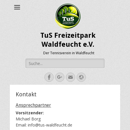
TuS Freizeitpark
Waldfeucht e.V.
Der Tennisverein in Waldfeucht
Suche
nach:
Facebook
Googleplus
E-
Webseite
Mail-
Adresse
Kontakt
Ansprechpartner
Vorsitzender:
Michael Borg
Email: info@tus-waldfeucht.de