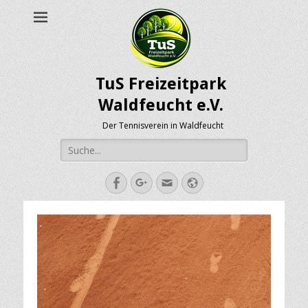
TuS Freizeitpark
Waldfeucht e.V.
Der Tennisverein in Waldfeucht
Suche
nach:
Facebook
Googleplus
E-
Webseite
Mail-
Adresse