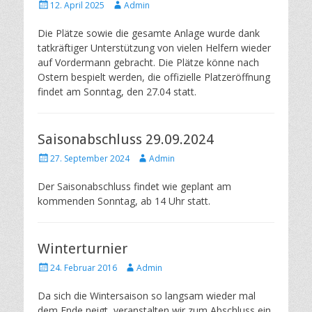
Posted
Author
12. April 2025
Admin
on
Die Plätze sowie die gesamte Anlage wurde dank
tatkräftiger Unterstützung von vielen Helfern wieder
auf Vordermann gebracht. Die Plätze könne nach
Ostern bespielt werden, die offizielle Platzeröffnung
findet am Sonntag, den 27.04 statt.
Saisonabschluss 29.09.2024
Posted
Author
27. September 2024
Admin
on
Der Saisonabschluss findet wie geplant am
kommenden Sonntag, ab 14 Uhr statt.
Winterturnier
Posted
Author
24. Februar 2016
Admin
on
Da sich die Wintersaison so langsam wieder mal
dem Ende neigt, veranstalten wir zum Abschluss ein