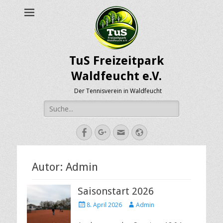
TuS Freizeitpark
Waldfeucht e.V.
Der Tennisverein in Waldfeucht
Suche
nach:
Facebook
Googleplus
E-
Webseite
Mail-
Adresse
Autor:
Admin
Saisonstart 2026
Posted
Author
8. April 2026
Admin
on