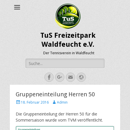
TuS Freizeitpark
Waldfeucht e.V.
Der Tennisverein in Waldfeucht
Suche
nach:
Facebook
Googleplus
E-
Webseite
Mail-
Adresse
Gruppeneinteilung Herren 50
Posted
Author
18. Februar 2016
Admin
on
Die Gruppeneinteilung der Herren 50 für die
Sommersaison wurde vom TVM veröffentlicht.