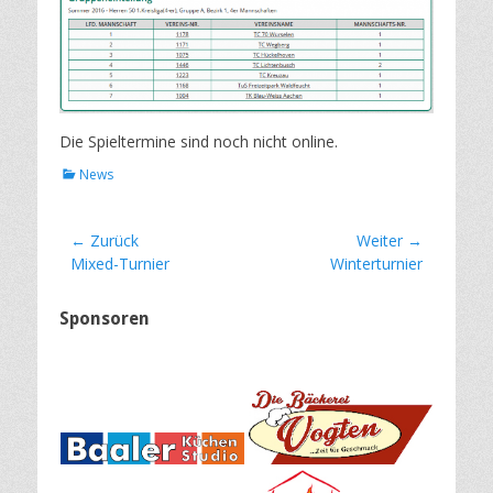
Die Spieltermine sind noch nicht online.
Kategorien
News
Beitragsnavigation
← Zurück
Weiter →
Vorheriger
Nächster
Mixed-Turnier
Winterturnier
Beitrag:
Beitrag:
Sponsoren